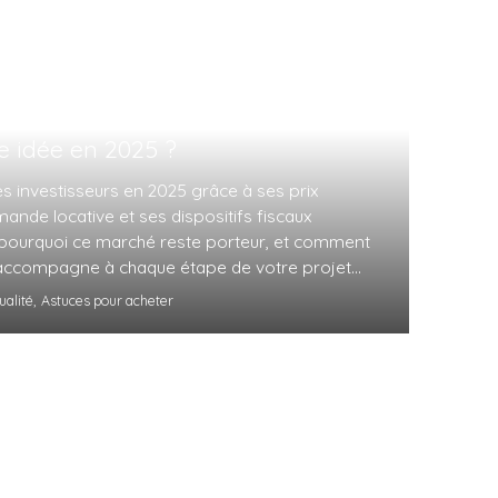
catif à Chauny : pourquoi c’est
 idée en 2025 ?
es investisseurs en 2025 grâce à ses prix
ande locative et ses dispositifs fiscaux
pourquoi ce marché reste porteur, et comment
 accompagne à chaque étape de votre projet
ualité,
Astuces pour acheter