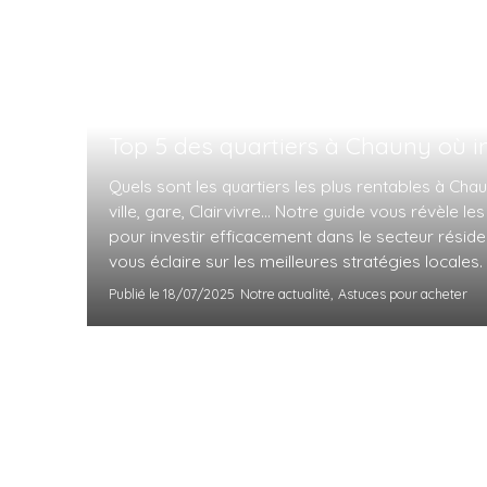
Top 5 des quartiers à Chauny où i
Quels sont les quartiers les plus rentables à Cha
ville, gare, Clairvivre… Notre guide vous révèle le
pour investir efficacement dans le secteur réside
vous éclaire sur les meilleures stratégies locales.
Publié le 18/07/2025
Notre actualité,
Astuces pour acheter