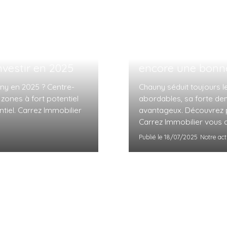
Investissement lo
nvestir en 2025
encore une bonne
uny en 2025 ? Centre-
Chauny séduit toujours l
s zones à fort potentiel
abordables, sa forte dem
ntiel. Carrez Immobilier
avantageux. Découvrez 
Carrez Immobilier vous
locatif.
Publié le 18/07/2025
Notre act