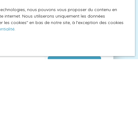
tuitement votre bien avec
es technologies, nous pouvons vous proposer du contenu en
ite internet. Nous utiliserons uniquement les données
obilier
 les cookies″ en bas de notre site, à l'exception des cookies
ntialité
.
on gratuite et précise de votre bien à Chauny
lement deux minutes.
Estimer mon bien
e bien