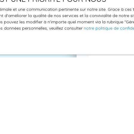
Estimez gra
optimale et une communication pertinente sur notre site. Grace à c
 d'améliorer la qualité de nos services et la convivialité de notre s
Carrez Imm
 pouvez les modifier à n'importe quel moment via la rubrique ″Gérer
os données personnelles, veuillez consulter
notre politique de confide
Obtenez une évaluati
ou alentours, en seu
Adresse de votr