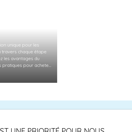
: le guide
on unique pour les
à travers chaque étape
ez les avantages du
es pratiques pour acheter
 EST UNE PRIORITÉ POUR NOUS