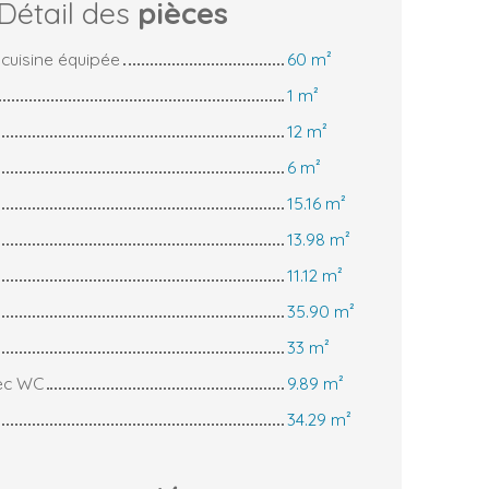
Détail des
pièces
 cuisine équipée
60 m²
1 m²
12 m²
6 m²
15.16 m²
13.98 m²
11.12 m²
35.90 m²
33 m²
vec WC
9.89 m²
34.29 m²