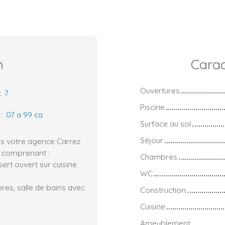
n
Carac
Ouvertures
:
7
Piscine
:
07 a 99 ca
Surface au sol
Séjour
ns votre agence Carrez
ed comprenant :
Chambres
ert ouvert sur cuisine
WC
res, salle de bains avec
Construction
Cuisine
Ameublement