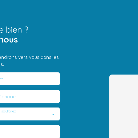
e bien ?
nous
iendrons vers vous dans les
s.
m
léphone
 souhaitez