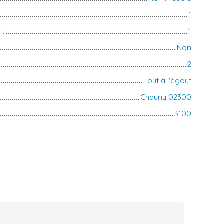
1
r
1
Non
2
Tout à l'égout
Chauny 02300
3100