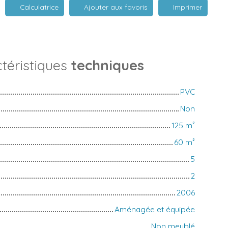
Calculatrice
Ajouter aux favoris
Imprimer
téristiques
techniques
PVC
Non
125
m²
60
m²
5
2
2006
Aménagée et équipée
Non meublé