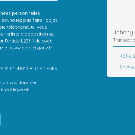
nnées personnelles
ouhaitez pas faire l'objet
ie téléphonique, vous
Johnny 
r la liste d'opposition au
Transacti
 l'article L223-1 du code
ernet www.bloctel.gouv.fr
+33 6 6
Envoye
CS 61311, 41013 BLOIS CEDEX.
ent de vos données
tre
politique de