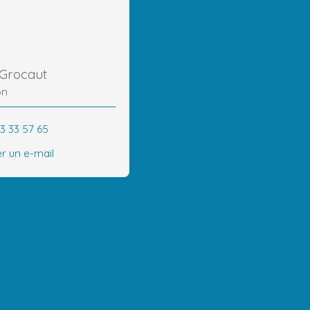
Grocaut
on
3 33 57 65
r un e-mail