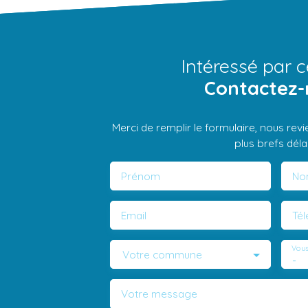
Intéressé par c
Contactez-
Merci de remplir le formulaire, nous rev
plus brefs délai
Prénom
No
Email
Té
Vous
Votre commune
-
Votre message