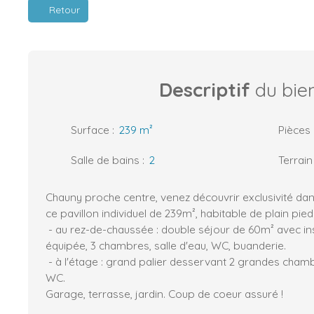
Retour
Descriptif
du bie
Surface
:
239
m²
Pièces
Salle de bains
:
2
Terrain
Chauny proche centre, venez découvrir exclusivité da
ce pavillon individuel de 239m², habitable de plain pi
- au rez-de-chaussée : double séjour de 60m² avec ins
équipée, 3 chambres, salle d'eau, WC, buanderie.
- à l'étage : grand palier desservant 2 grandes chamb
WC.
Garage, terrasse, jardin. Coup de coeur assuré !