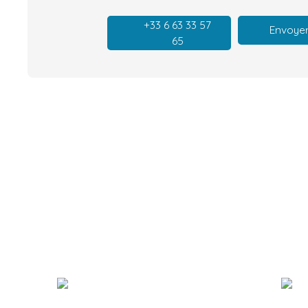
+33 6 63 33 57
Envoyer
65