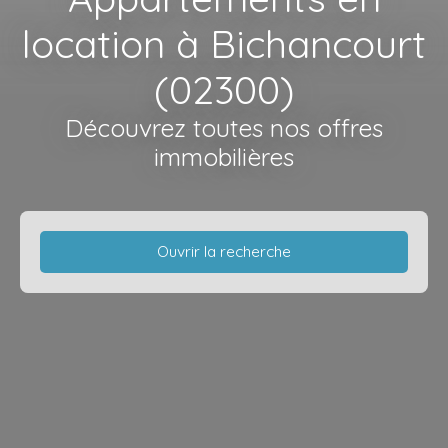
location à Bichancourt
(02300)
Découvrez toutes nos offres
immobilières
Ouvrir la recherche
Type d'offre
Location
Type de bien
Appartement
Localisation
Bichancourt (02300)