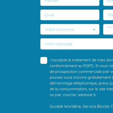
Prénom
No
Email
Té
Vous
Votre commune
-
Votre message
J'accepte le traitement de mes do
conformément au RGPD. Si vous ne s
de prospection commerciale par vo
pouvez vous inscrire gratuitement su
démarchage téléphonique, prévu par
de la consommation, sur le site Int
ou par courrier adressé à :
Société Worldline, Service Bloctel, 