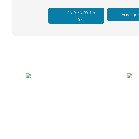
+33 3 23 39 89
Envoyer
67