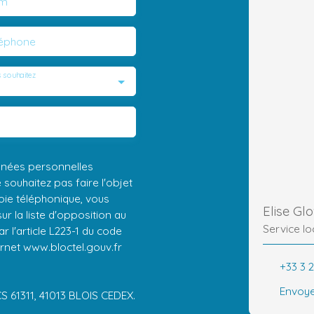
m
léphone
 souhaitez
nnées personnelles
ouhaitez pas faire l'objet
ie téléphonique, vous
Elise Gl
r la liste d'opposition au
Service lo
 l'article L223-1 du code
ernet www.bloctel.gouv.fr
+33 3 
Envoye
CS 61311, 41013 BLOIS CEDEX.