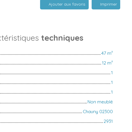
Ajouter aux favoris
Imprimer
téristiques
techniques
47
m²
12
m²
1
1
1
Non meublé
Chauny 02300
2931