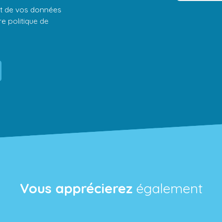
ent de vos données
tre
politique de
Vous apprécierez
également