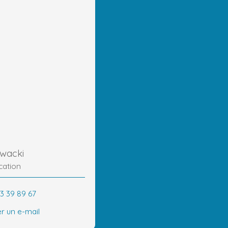
owacki
cation
23 39 89 67
r un e-mail